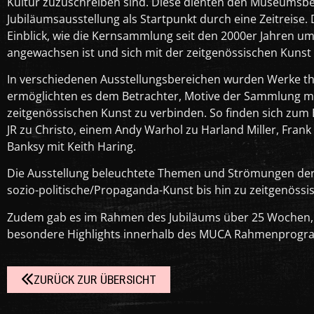
Kultur zuzuschreiben sind. Diese dienten den Museumsbe
Jubiläumsausstellung als Startpunkt durch eine Zeitreise.
Einblick, wie die Kernsammlung seit den 2000er Jahren 
angewachsen ist und sich mit der zeitgenössischen Kunst 
In verschiedenen Ausstellungsbereichen wurden Werke 
ermöglichten es dem Betrachter, Motive der Sammlung mi
zeitgenössischen Kunst zu verbinden. So finden sich zum
JR zu Christo, einem Andy Warhol zu Harland Miller, Frank
Banksy mit Keith Haring.
Die Ausstellung beleuchtete Themen und Strömungen der 
sozio-politische/Propaganda-Kunst bis hin zu zeitgenössisc
Zudem gab es im Rahmen des Jubiläums über 25 Wochen, i
besondere Highlights innerhalb des MUCA Rahmenprog
ZURÜCK ZUR ÜBERSICHT